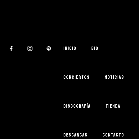
INICIO
BIO
CONCIERTOS
NOTICIAS
DISCOGRAFÍA
TIENDA
DESCARGAS
CONTACTO