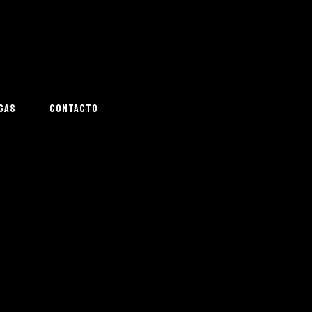
GAS
CONTACTO