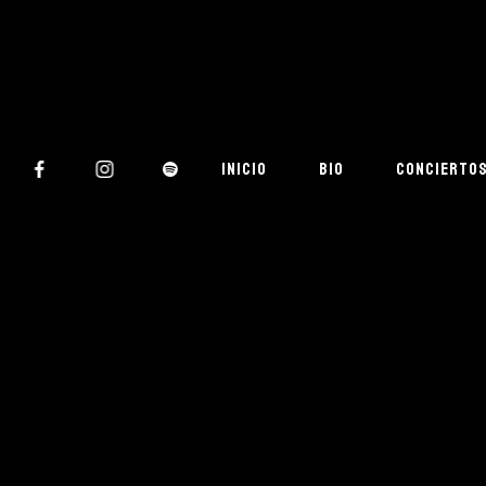
INICIO
BIO
CONCIERTO