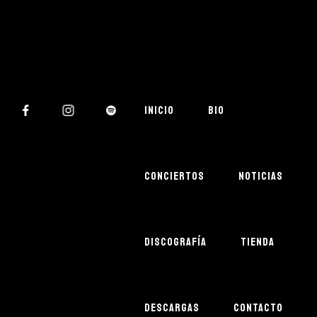
INICIO
BIO
CONCIERTOS
NOTICIAS
DISCOGRAFÍA
TIENDA
DESCARGAS
CONTACTO